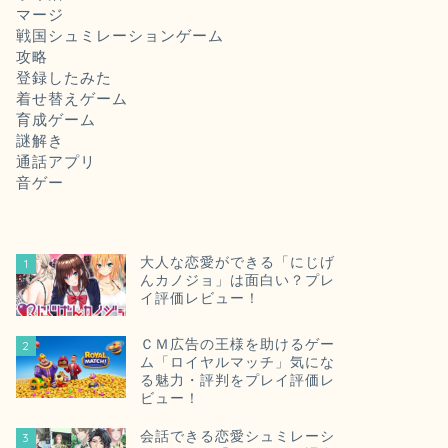
マージ
戦国シュミレーションゲーム
攻略
登録したみた
着せ替えゲーム
育成ゲーム
謎解き
通話アプリ
音ゲー
大人な恋愛ができる「にじげ
1
んカノジョ」は面白い？プレ
イ評価レビュー！
ＣＭ広告の王様を助けるゲー
2
ム「ロイヤルマッチ」気にな
る魅力・評判をプレイ評価レ
ビュー！
会話できる恋愛シュミレーシ
3