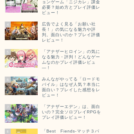
ョンゲーム「ニジカレ」課金
必要？始め方とプレイ評価レ
ビュー！
広告でよく見る「お願い社
4
長！」の気になる魅力や評
判。面白いのか？プレイ評価
レビュー！
「アナザーヒロイン」の気に
5
なる魅力・評判！どんなゲー
ムなのかプレイ評価レビュ
―！
みんながやってる「ロードモ
6
バイル」はなぜ人気？本当に
面白い？プレイした感想をレ
ビュー！
「アナザーエデン」は、面白
7
いの？完全ソロプレイRPGを
プレイ評価レビュー！
「Best Fiends‐マッチ３パ
8