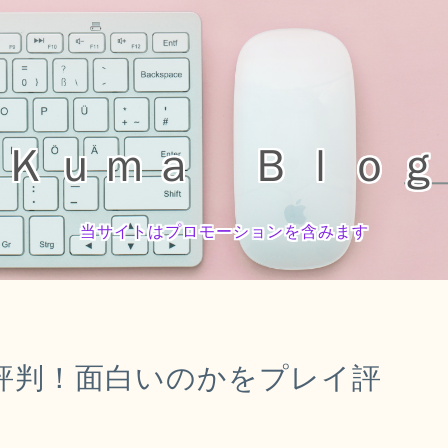
Ｋｕｍａ Ｂｌｏｇ
当サイトはプロモーションを含みます
評判！面白いのかをプレイ評