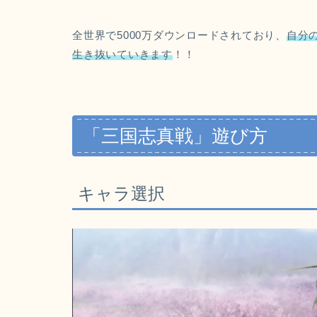
全世界で5000万ダウンロードされており、
自分
生き抜いていきます
！！
「三国志真戦」遊び方
キャラ選択