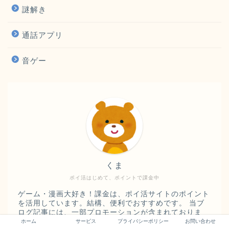
謎解き
通話アプリ
音ゲー
くま
ポイ活はじめて、ポイントで課金中
ゲーム・漫画大好き！課金は、ポイ活サイトのポイント
を活用しています。結構、便利でおすすめです。 当ブ
ログ記事には、一部プロモーションが含まれておりま
す。
ホーム
サービス
プライバシーポリシー
お問い合わせ