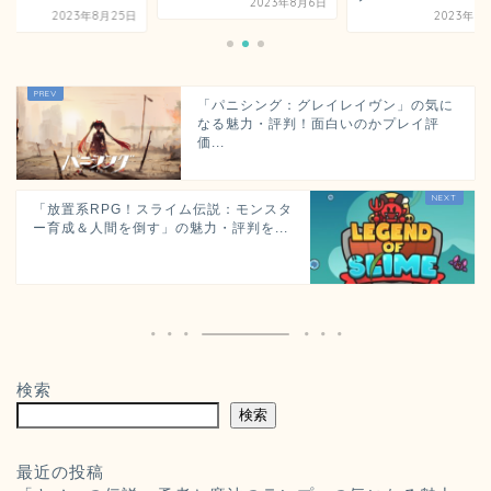
2023年8月6日
2023年8月25日
2023年7
「パニシング：グレイレイヴン」の気に
なる魅力・評判！面白いのかプレイ評
価...
「放置系RPG！スライム伝説：モンスタ
ー育成＆人間を倒す」の魅力・評判を...
検索
検索
最近の投稿