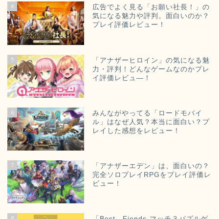
4
広告でよく見る「お願い社長！」の
気になる魅力や評判。面白いのか？
プレイ評価レビュー！
5
「アナザーヒロイン」の気になる魅
力・評判！どんなゲームなのかプレ
イ評価レビュ―！
6
みんながやってる「ロードモバイ
ル」はなぜ人気？本当に面白い？プ
レイした感想をレビュー！
7
「アナザーエデン」は、面白いの？
完全ソロプレイRPGをプレイ評価レ
ビュー！
8
「Best Fiends‐マッチ３パズルゲ