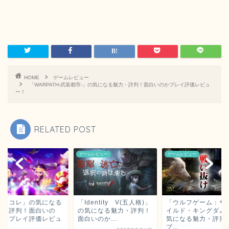
HOME
ゲームレビュー
「WARPATH‐武装都市‐」の気になる魅力・評判！面白いのかプレイ評価レビュ
ー！
RELATED POST
ゲームレビュー
ゲームレビュー
ヒロコレ」の気になる
「Identity V(五人格)」
「ウルフゲーム：ザ
力・評判！面白いの
の気になる魅力・評判！
イルド・キングダム
？をプレイ評価レビュ
面白いのか...
気になる魅力・評判
.
プ...