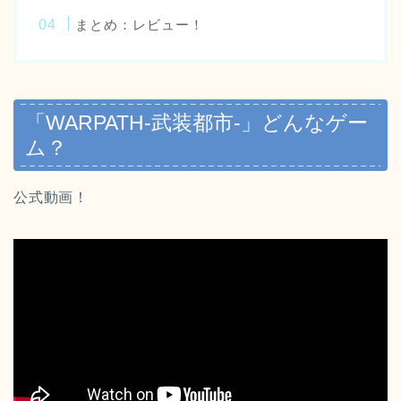
まとめ：レビュー！
「WARPATH‐武装都市‐」どんなゲー
ム？
公式動画！